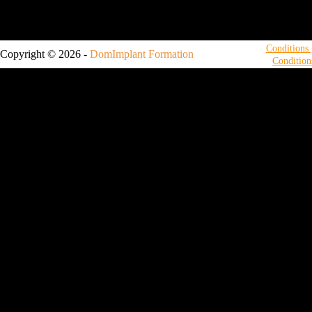
Conditions g
Copyright © 2026 -
DomImplant Formation
Condition
Nom
Prénom
E-mail
Formateur