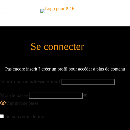
Passer
au
contenu
Se connecter
Pas encore inscrit ? créer un profil pour accéder à plus de contenu
Identifiant ou adresse e-mail
Mot de passe
👁️
Voir mot de passe
Se souvenir de moi