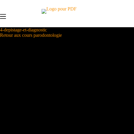
Passer
au
contenu
4-depistage-et-diagnostic
Retour aux cours parodontologie