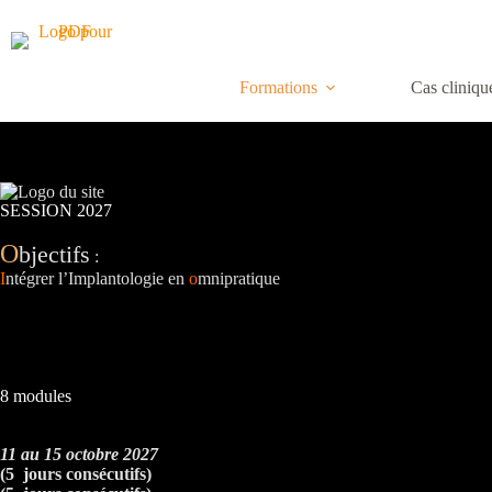
Formations
Cas cliniqu
SESSION 2027
O
bjectifs
:
I
ntégrer l’Implantologie en
o
mnipratique
8 modules
8 au 12 février 2027
11 au 15 octobre 2027
(5 jours consécutifs)