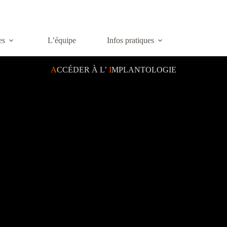
es
L’équipe
Infos pratiques
A
CCÉDER À L’
I
MPLANTOLOGIE