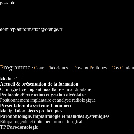
possible
domimplantformation@orange.fr
P
rogramme
:
C
ours
T
héoriques –
T
ravaux
P
ratiques –
C
as
C
liniq
Module 1
Accueil & présentation de la formation
Chirurgie live implant maxillaire et mandibulaire
Protocole d’extraction et gestion alvéolaire
Positionnement implantaire et analyse radiologique
Présentation du système Thommen
Manipulation pièces prothétiques
Parodontologie, implantologie et maladies systémiques
Etiopathogénie et traitement non chirurgical
TP Parodontologie